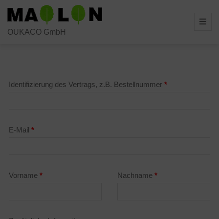
Skip
to
OUKACO GmbH
content
Identifizierung des Vertrags, z.B. Bestellnummer
*
E-Mail
*
E
Vorname
*
Nachname
*
-
M
a