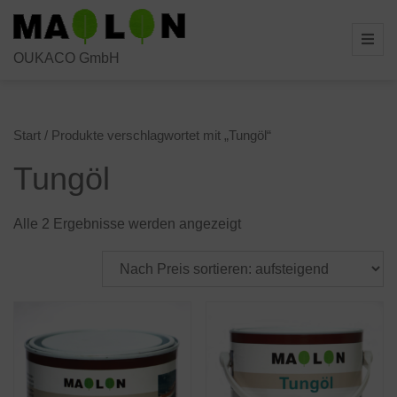
Skip
to
OUKACO GmbH
content
Start
/ Produkte verschlagwortet mit „Tungöl“
Tungöl
Nach
Alle 2 Ergebnisse werden angezeigt
Preis
sortiert:
aufsteigend